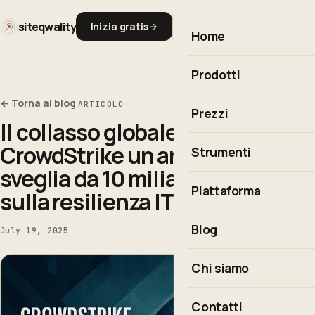
siteqwality
Inizia gratis
Home
Prodotti
← Torna al blog
ARTICOLO
Monitoraggio dell'upti
Prezzi
Il collasso globale di
Observability
CrowdStrike un anno dopo: la
Strumenti
Real User Monitoring
sveglia da 10 miliardi di dollari
Calcolatore di uptime
Piattaforma
Risposta agli incidenti
sulla resilienza IT
Cron Expression Builde
Integrazioni & API
Blog
July 19, 2025
Codici di stato HTTP
Esplora la piattaforma 
Chi siamo
Tutti gli strumenti gratu
Contatti