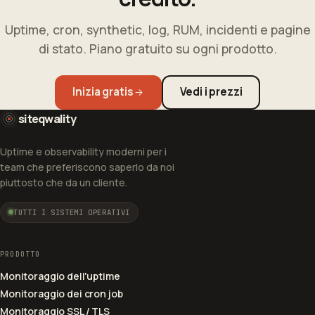
Uptime, cron, synthetic, log, RUM, incidenti e pagine
di stato. Piano gratuito su ogni prodotto.
Inizia gratis
Vedi i prezzi
siteqwality
Uptime e observability moderni per i
team che preferiscono saperlo da noi
piuttosto che da un cliente.
TUTTI I SISTEMI OPERATIVI
PRODOTTO
Monitoraggio dell'uptime
Monitoraggio dei cron job
Monitoraggio SSL / TLS