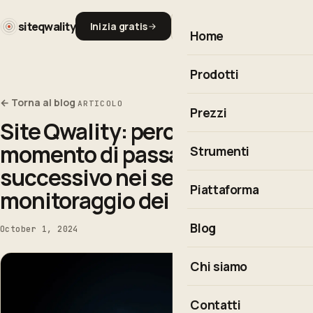
siteqwality
Inizia gratis
Home
Prodotti
← Torna al blog
ARTICOLO
Monitoraggio dell'upti
Prezzi
Site Qwality: perché è giunto il
Observability
momento di passare al livello
Strumenti
Real User Monitoring
successivo nei servizi di
Calcolatore di uptime
Piattaforma
Risposta agli incidenti
monitoraggio dei siti web
Cron Expression Builde
Integrazioni & API
Blog
October 1, 2024
Codici di stato HTTP
Esplora la piattaforma 
Chi siamo
Tutti gli strumenti gratu
Contatti