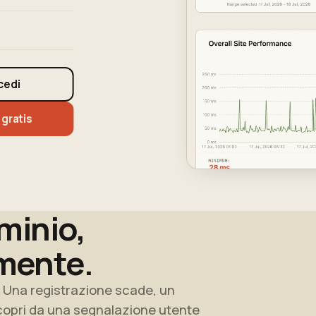
cedi
 gratis
ominio,
mente.
i. Una registrazione scade, un
opri da una segnalazione utente