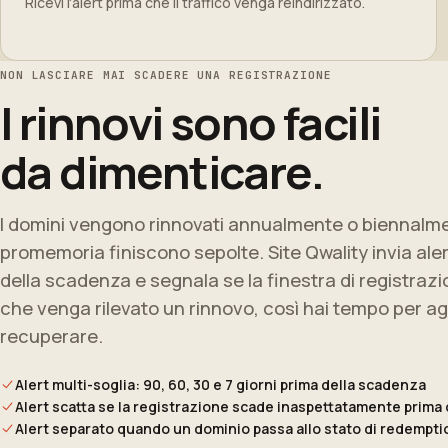
Ricevi l'alert prima che il traffico venga reindirizzato.
NON LASCIARE MAI SCADERE UNA REGISTRAZIONE
I rinnovi sono facili
da dimenticare.
I domini vengono rinnovati annualmente o biennalmen
promemoria finiscono sepolte. Site Qwality invia ale
della scadenza e segnala se la finestra di registraz
che venga rilevato un rinnovo, così hai tempo per ag
recuperare.
Alert multi-soglia: 90, 60, 30 e 7 giorni prima della scadenza
Alert scatta se la registrazione scade inaspettatamente prima 
Alert separato quando un dominio passa allo stato di redempti