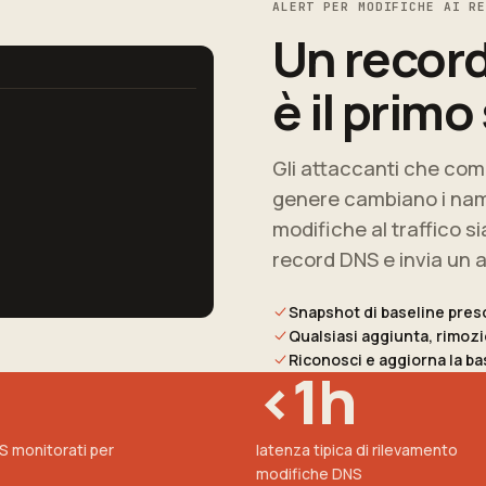
ALERT PER MODIFICHE AI R
Un record
è il primo
Gli attaccanti che com
genere cambiano i nam
modifiche al traffico si
record DNS e invia un a
Snapshot di baseline pres
Qualsiasi aggiunta, rimozio
Riconosci e aggiorna la ba
<1h
NS monitorati per
latenza tipica di rilevamento
modifiche DNS