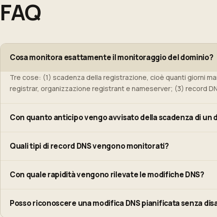
FAQ
Cosa monitora esattamente il monitoraggio del dominio?
Tre cose: (1) scadenza della registrazione, cioè quanti giorni 
registrar, organizzazione registrant e nameserver; (3) record DNS
Con quanto anticipo vengo avvisato della scadenza di un 
Il calendario predefinito invia alert a 90, 60, 30 e 7 giorni prima 
Quali tipi di record DNS vengono monitorati?
dominio. Riceverai anche una notifica se il dominio entra in stat
A, AAAA, MX, NS, TXT e CNAME. Quando aggiungi un dominio, Site Q
Con quale rapidità vengono rilevate le modifiche DNS?
attuali. Qualsiasi successiva aggiunta, rimozione o modifica di val
I record DNS vengono riverificati a intervalli regolari. La maggior 
Posso riconoscere una modifica DNS pianificata senza disa
propagazione. Puoi anche attivare un recheck immediato dal dashb