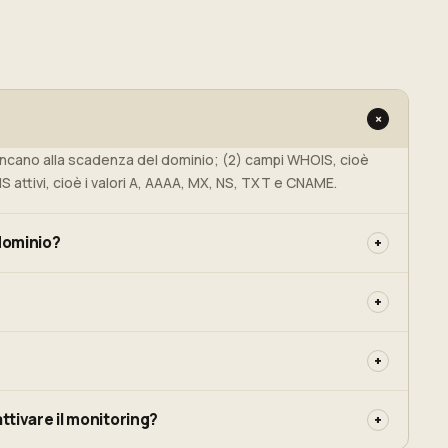
+
mancano alla scadenza del dominio; (2) campi WHOIS, cioè
 attivi, cioè i valori A, AAAA, MX, NS, TXT e CNAME.
dominio?
+
della scadenza. Tutte le soglie sono configurabili per
+
o di redemption o pending-delete.
wality fa uno snapshot di baseline di tutti i record
+
ore attiva un alert.
parte delle modifiche viene rilevata entro un'ora dalla
ttivare il monitoring?
+
oard o dall'API.