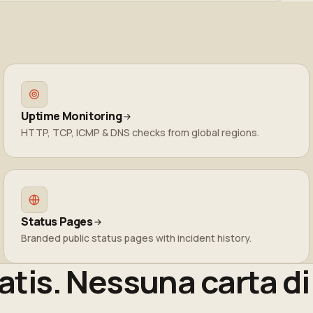
e clicca "Aggiorna baseline". I futuri alert si
e o ricreare il monitor.
Uptime Monitoring
HTTP, TCP, ICMP & DNS checks from global regions.
Status Pages
Branded public status pages with incident history.
ratis. Nessuna carta di