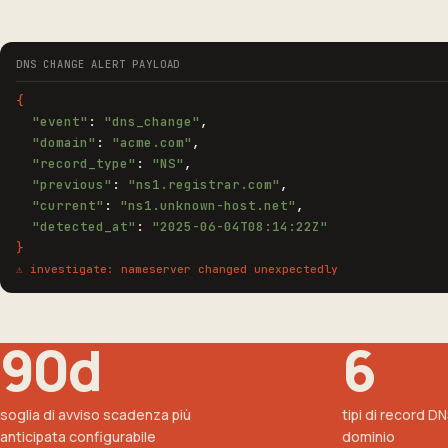
DNS CHANGE ALERT PAYLOAD
{
"event"
:
"dns_change"
,
"domain"
:
"acme.com"
,
"record_type"
:
"NS"
,
"previous"
:
"ns1.registrar.com"
,
"current"
:
"ns1.unknown-host.net"
,
"detected_at"
:
"2025-06-04T08:14:22Z"
}
⚠ investigate: nameserver changed unexpectedly
90d
6
soglia di avviso scadenza più
tipi di record D
anticipata configurabile
dominio