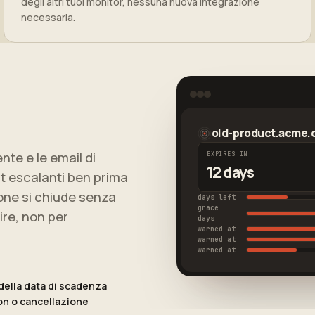
degli altri tuoi monitor, nessuna nuova integrazione
necessaria.
old-product.acme
te e le email di
EXPIRES IN
12 days
rt escalanti ben prima
ione si chiude senza
days left
grace
ire, non per
days
warned at
warned at
warned at
della data di scadenza
on o cancellazione