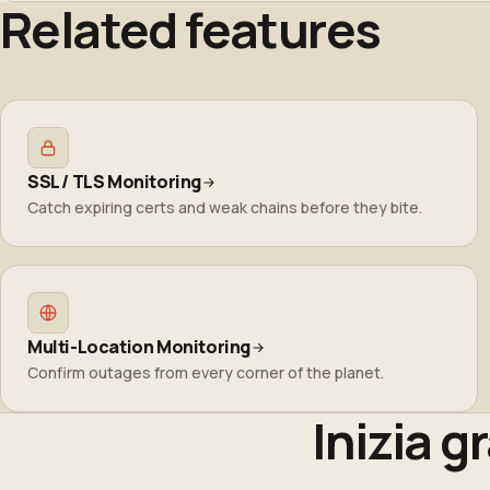
Related features
Sì. Dopo una modifica pianificata, apri il dominio nel tuo dashboard 
confronteranno con il nuovo snapshot, senza bisogno di disabilitar
SSL / TLS Monitoring
Catch expiring certs and weak chains before they bite.
Multi-Location Monitoring
Confirm outages from every corner of the planet.
Inizia g