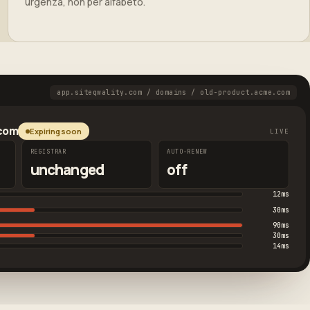
urgenza, non per alfabeto.
app.siteqwality.com / domains / old-product.acme.com
.com
Expiring soon
LIVE
REGISTRAR
AUTO-RENEW
unchanged
off
12ms
30ms
90ms
30ms
14ms