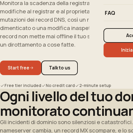
Monitora la scadenza della registrazione, le
modifiche al registrar e al proprietario WHOIS e le
FAQ
mutazioni dei record DNS, così un rinnovo
dimenticato o una modifica inaspettata a un
Ac
record non mette mai offline il tuo sito né segnala
un dirottamento a cose fatte.
Inizia
Start free
Talk to us
Free tier included
No credit card
2-minute setup
Ogni livello del tuo d
monitorato continua
Gli incidenti di dominio sono silenziosi e catastrofic
nameserver cambia, un record MX scompare, e lo sc