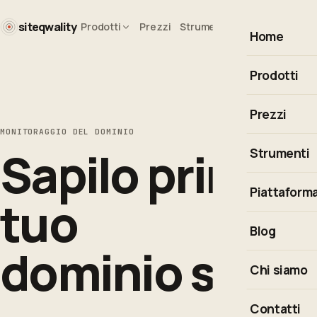
siteqwality
Prodotti
Prezzi
Strumenti
Blog
Azienda
Home
Prodotti
Monitoraggi
Prezzi
MONITORAGGIO DEL DOMINIO
Observabilit
Sapilo prima ch
Strumenti
Real User Mo
Calcolatore 
Piattaform
Risposta agli
tuo
Cron Express
Integrazioni
Blog
Codici di st
dominio scivoli
Esplora la p
Chi siamo
Tutti gli str
Contatti