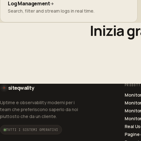
Log Management
Search, filter and stream logs in real time.
Inizia g
PRODOTT
siteqwality
Monitor
Uptime e observability moderni per i
Monitor
team che preferiscono saperlo da noi
Monitor
piuttosto che da un cliente.
Monitor
Real Us
TUTTI I SISTEMI OPERATIVI
Pagine 