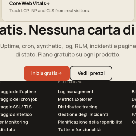
Core Web Vitals
Track LCP, INP and CLS from real visitors.
ratis. Nessuna carta di
Uptime, cron, synthetic, log, RUM, incidenti e pagine
di stato. Piano gratuito su ogni prodotto.
Inizia gratis
Vedi i prezzi
O
PIATTAFORMA
R
aggio dell'uptime
Log management
B
aggio dei cron job
Metrics Explorer
D
aggio SSL / TLS
Distributed tracing
St
aggio sintetico
Gestione degli incidenti
F
er Monitoring
Pianificazione della reperibilità
Ca
di stato
Tutte le funzionalità