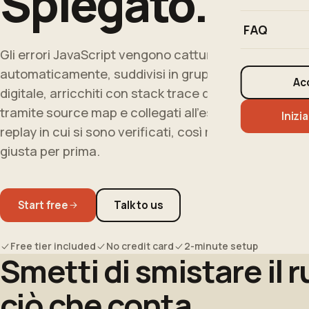
Spiegato.
FAQ
Gli errori JavaScript vengono catturati
automaticamente, suddivisi in gruppi per impronta
Ac
digitale, arricchiti con stack trace decodificati
tramite source map e collegati all'esatto session
Inizia
replay in cui si sono verificati, così risolvi la cosa
giusta per prima.
Start free
Talk to us
Free tier included
No credit card
2-minute setup
Smetti di smistare il 
ciò che conta.