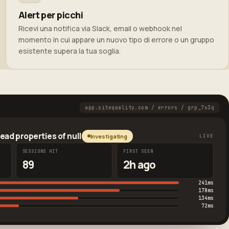
Alert per picchi
Ricevi una notifica via Slack, email o webhook nel
momento in cui appare un nuovo tipo di errore o un gruppo
esistente supera la tua soglia.
app.siteqwality.com / errors / grp_7x3q
ead properties of null
Investigating
LIVE
SESSIONS HIT
FIRST SEEN
89
2h ago
241ms
178ms
134ms
72ms