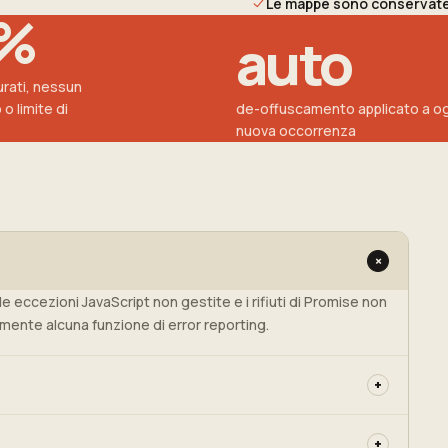
Le mappe sono conservate 
0%
auto
turati, nessun
 limite di
de-offuscamento applicato a og
nuova occorrenza
+
 eccezioni JavaScript non gestite e i rifiuti di Promise non
mente alcuna funzione di error reporting.
+
scato (tramite source map), nello specifico i frame superiori.
+