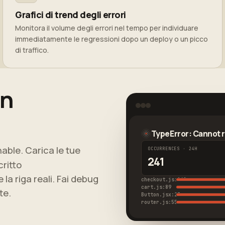
Grafici di trend degli errori
Monitora il volume degli errori nel tempo per individuare
immediatamente le regressioni dopo un deploy o un picco
di traffico.
on
TypeError: Cannot r
able. Carica le tue
OCCURRENCES · 24H
241
critto
a riga reali. Fai debug
checkout.js:142
cart.js:89
te.
Button.jsx:23
router.js:55