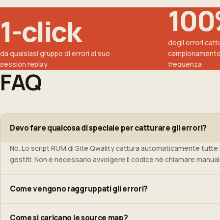
10
1-click
degli errori cat
da qualsiasi gruppo di errori al suo
campionamento o
session replay
frequenza
FAQ
Devo fare qualcosa di speciale per catturare gli errori?
No. Lo script RUM di Site Qwality cattura automaticamente tutte le
gestiti. Non è necessario avvolgere il codice né chiamare manual
Come vengono raggruppati gli errori?
Gli errori vengono identificati tramite il loro stack trace de-offu
Come si caricano le source map?