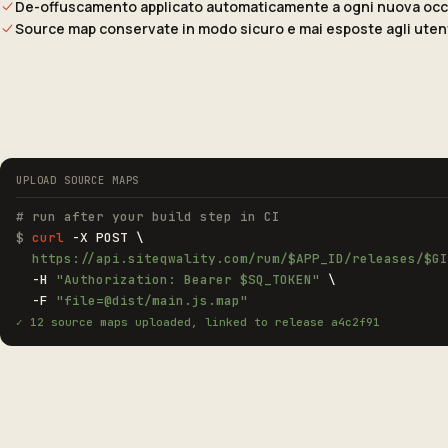
De-offuscamento applicato automaticamente a ogni nuova oc
Source map conservate in modo sicuro e mai esposte agli utenti
UPLOAD SOURCE MAPS
# run after your build step in CI
$
curl
-X POST \
https://api.siteqwality.com/rum/$APP_ID/releases/$GI
-H
"Authorization: Bearer $SQ_TOKEN"
\
-F
"file=@dist/main.js.map"
✓ 12 source maps uploaded, linked to release a4c2f91