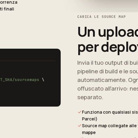
correnza
 finali
CARICA LE SOURCE MAP
Un uploa
per deplo
Invia il tuo output di 
pipeline di build e le 
automaticamente. Ogni 
T_SHA/sourcemaps
\
offuscato all'arrivo: 
separato.
Funziona con qualsiasi sis
Parcel)
Source map collegate alle 
mappe