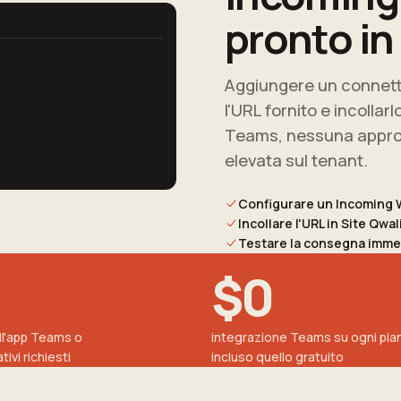
pronto in
Aggiungere un connett
l'URL fornito e incollar
Teams, nessuna approv
elevata sul tenant.
Configurare un Incoming 
Incollare l'URL in Site Qw
Testare la consegna immed
$0
ll'app Teams o
integrazione Teams su ogni pia
tivi richiesti
incluso quello gratuito