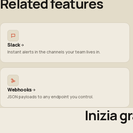
Related features
aggiuntivi.
Slack
Instant alerts in the channels your team lives in.
Webhooks
JSON payloads to any endpoint you control.
Inizia g