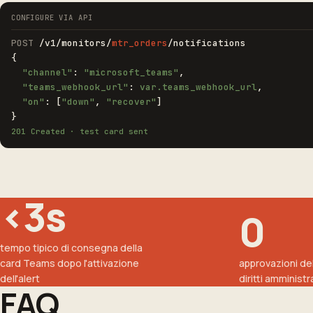
CONFIGURE VIA API
POST
/v1/monitors/
mtr_orders
/notifications
{
"channel"
:
"microsoft_teams"
,
"teams_webhook_url"
:
var.teams_webhook_url
,
"on"
: [
"down"
,
"recover"
]
}
201 Created · test card sent
<3s
0
tempo tipico di consegna della
card Teams dopo l'attivazione
approvazioni de
dell'alert
diritti amministra
FAQ