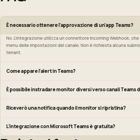
È necessario ottenere l'approvazione di un'app Teams?
No. L'integrazione utilizza un connettore Incoming Webhook, ch
menu delle impostazioni del canale. Non è richiesta alcuna submi
tenant.
Come appare l'alert in Teams?
Gli alert arrivano come Adaptive Card con una barra di gravità cod
È possibile instradare monitor diversi verso canali Teams d
il nome del monitor, le regioni in errore, il codice di stato HTTP o l
Sì. Ogni monitor ha le proprie impostazioni di notifica, quindi è po
Riceverò una notifica quando il monitor si ripristina?
monitor di staging a un canale developer in modo indipendente.
Sì. Una Adaptive Card di ripristino viene inviata allo stesso cana
L'integrazione con Microsoft Teams è gratuita?
automaticamente il thread dell'incidente.
Sì. Tutti i canali di notifica incluso Microsoft Teams sono inclusi