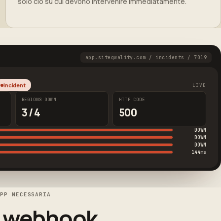
solo ciò su cui devono intervenire immediatamente.
app.siteqwality.com / incidents / 7019
Incident
LIVE
REGIONS DOWN
HTTP CODE
3 / 4
500
DOWN
DOWN
DOWN
144ms
APP NECESSARIA
 webhook,