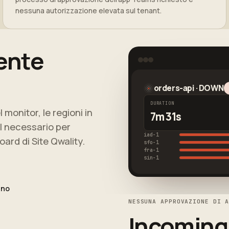
nessuna autorizzazione elevata sul tenant.
dente
orders-api · DOWN
DURATION
 monitor, le regioni in
7m 31s
 il necessario per
iad-1
ard di Site Qwality.
sfo-1
fra-1
sin-1
ino
NESSUNA APPROVAZIONE DI 
Incoming