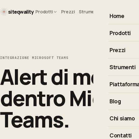
siteqwality
Prodotti
Prezzi
Strumenti
Blog
Azienda
Home
Prodotti
Monitoraggi
Prezzi
INTEGRAZIONE MICROSOFT TEAMS
Observabilit
Alert di monit
Strumenti
Real User Mo
Calcolatore 
Piattaform
Risposta agli
dentro Micros
Cron Express
Integrazioni
Blog
Codici di st
Teams.
Esplora la p
Chi siamo
Tutti gli str
Contatti