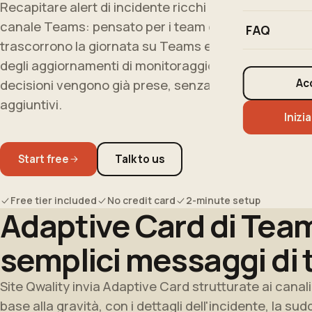
Recapitare alert di incidente ricchi in qualsiasi
canale Teams: pensato per i team enterprise che
FAQ
trascorrono la giornata su Teams e hanno bisogno
degli aggiornamenti di monitoraggio dove le
Ac
decisioni vengono già prese, senza costi
aggiuntivi.
Inizia
Start free
Talk to us
Free tier included
No credit card
2-minute setup
Adaptive Card di Tea
semplici messaggi di 
Site Qwality invia Adaptive Card strutturate ai canal
base alla gravità, con i dettagli dell'incidente, la sud