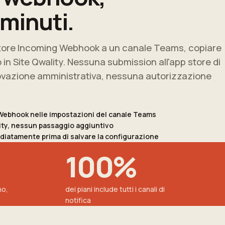
 minuti.
ore Incoming Webhook a un canale Teams, copiare
lo in Site Qwality. Nessuna submission all'app store di
azione amministrativa, nessuna autorizzazione
Webhook nelle impostazioni del canale Teams
ality, nessun passaggio aggiuntivo
iatamente prima di salvare la configurazione
100%
no,
dei piani include tutti i canali di
notifica